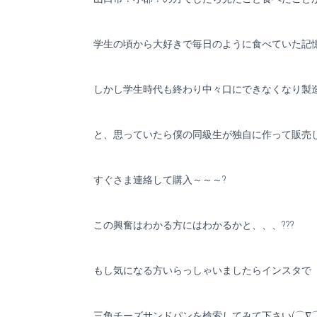
学生の頃から大好きで毎日のように食べていた記憶が
しかし学生時代も終わり中々口にできなくなり製
と、思っていたら僕の同級生が独自に作って販売してる
すぐさま連絡して購入～～～?
この興奮はわかる方にはわかるかと、、、???
もし気になる方いらっしゃいましたらインスタで
三角チーズサンドパンを検索してみて下さい(⌒∇⌒