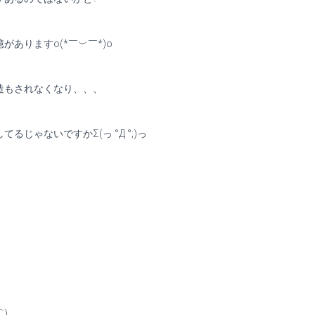
ありますo(*￣︶￣*)o
造もされなくなり、、、
じゃないですかΣ(っ °Д °;)っ
)