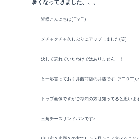
暑くなってきました、、、
皆様こんにちは(⌒∇⌒)
メチャクチャ久しぶりにアップしました(笑)
決して忘れていたわけではありません！！
と一応言っておく井藤商店の井藤です…(*￣０￣)
トップ画像ですがご存知の方は知ってると思いま
三角チーズサンドパンです♪
山口市？小郡？の方でしたら見たこと食べたこと