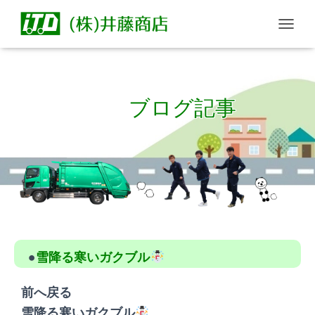
T
O
G
G
L
ブログ記事
E
N
A
V
I
G
Published by
seiji
on
2022年12月19日
A
T
I
O
N
●
雪降る寒いガクブル
前へ戻る
雪降る寒いガクブル