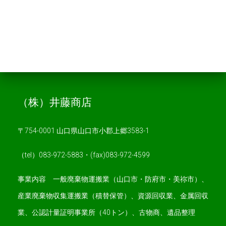
（株）井藤商店
〒754-0001 山口県山口市小郡上郷3583-1
（tel）083-972-5883・(fax)083-972-4599
事業内容 一般廃棄物運搬業（山口市・防府市・美祢市）、
産業廃棄物収集運搬業（積替保管）、資源回収業、金属回収
業、公認計量証明事業所（40トン）、古物商、遺品整理