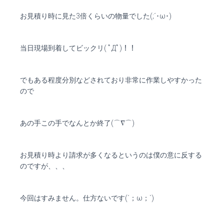
お見積り時に見た3倍くらいの物量でした(;´･ω･)
当日現場到着してビックリ( ﾟДﾟ)！！
でもある程度分別などされており非常に作業しやすかった
ので
あの手この手でなんとか終了(⌒∇⌒)
お見積り時より請求が多くなるというのは僕の意に反する
のですが、、、
今回はすみません。仕方ないです(´；ω；`)