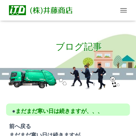
T
O
G
G
L
ブログ記事
E
N
A
V
I
G
A
T
Published by
seiji
on
2022年2月10日
I
O
N
●
まだまだ寒い日は続きますが、、、
前へ戻る
まだまだ寒い日は続きますが、、、