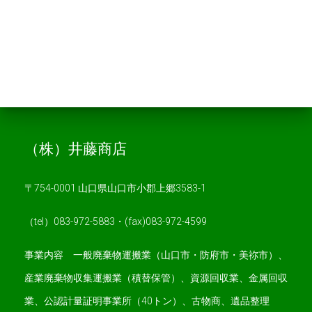
（株）井藤商店
〒754-0001 山口県山口市小郡上郷3583-1
（tel）083-972-5883・(fax)083-972-4599
事業内容 一般廃棄物運搬業（山口市・防府市・美祢市）、
産業廃棄物収集運搬業（積替保管）、資源回収業、金属回収
業、公認計量証明事業所（40トン）、古物商、遺品整理