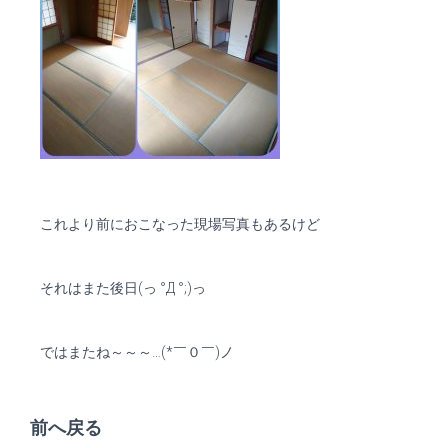
これより前におこなった現場写真もあるけど
それはまた後日(っ °Д °;)っ
ではまたね～～～…(*￣０￣)ノ
前へ戻る