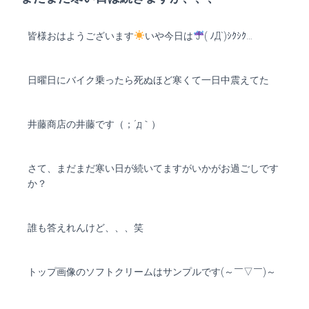
皆様おはようございます
いや今日は
( ﾉД`)ｼｸｼｸ…
日曜日にバイク乗ったら死ぬほど寒くて一日中震えてた
井藤商店の井藤です（；´д｀）ゞ
さて、まだまだ寒い日が続いてますがいかがお過ごしです
か？
誰も答えれんけど、、、笑
トップ画像のソフトクリームはサンプルです(～￣▽￣)～