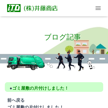
T
O
G
G
L
ブログ記事
E
N
A
V
I
G
Published by
seiji
on
2020年8月13日
A
T
I
O
N
●
ゴミ屋敷の片付けしました！
前へ戻る
ゴミ屋敷の片付けしました！