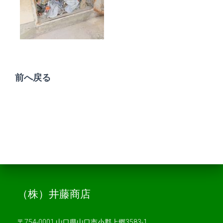
前へ戻る
（株）井藤商店
〒754-0001 山口県山口市小郡上郷3583-1