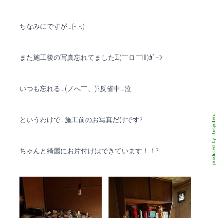
ちなみにですが…(-_-;)
また施工後の写真忘れてましたΣ(￣ロ￣lll)ｶﾞｰﾝ
いつも忘れる…(ノへ￣、)?反省中…泣
というわけで…施工前のお写真だけです?
ちゃんと綺麗にお片付けはできています！！?