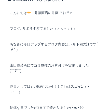
こんにちは
井藤商店の井藤です(^^)/
ブログ…サボりすぎてました（＞人＜；）?
ちなみに今日アップするブログ内容は…7月下旬の話です(;
´∀｀)
山口市某所にてゴミ屋敷のお片付けを実施しました
(⌒∇⌒)
物量としては2ｔ車約10台分！！これはスゴイΣ（・
□・；）
結構な量でしたが2日間で終わりました( •̀ ω •́ )✧