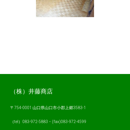
（株）井藤商店
〒754-0001 山口県山口市小郡上郷3583-1
（tel）083-972-5883・(fax)083-972-4599