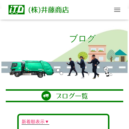
T
O
G
G
ブログ
L
E
N
A
V
I
G
A
T
I
O
N
新着順表示▼