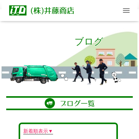
T
O
G
G
ブログ
L
E
N
A
V
I
G
A
T
I
O
N
新着順表示▼